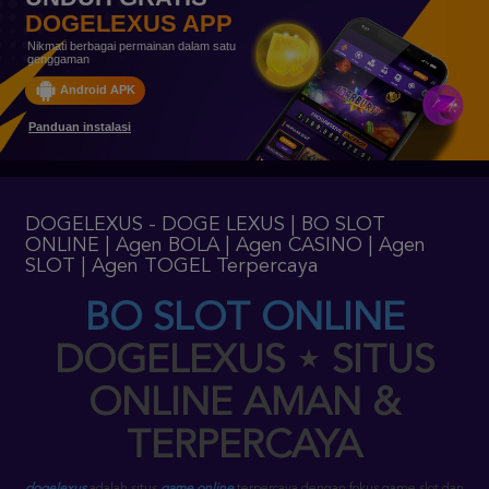
DOGELEXUS APP
Nikmati berbagai permainan dalam satu
genggaman
Android APK
Panduan instalasi
DOGELEXUS - DOGE LEXUS | BO SLOT
ONLINE | Agen BOLA | Agen CASINO | Agen
SLOT | Agen TOGEL Terpercaya
BO SLOT ONLINE
DOGELEXUS
⋆
SITUS
ONLINE AMAN &
TERPERCAYA