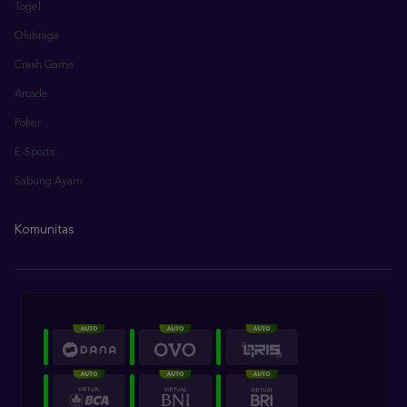
Togel
Olahraga
Crash Game
Arcade
Poker
E-Sports
Sabung Ayam
Komunitas