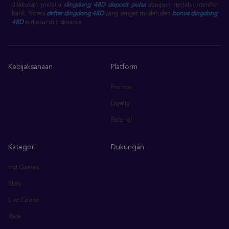
dilakukan melalui
dingdong 48D deposit pulsa
ataupun melalui transfer
bank. Proses
daftar dingdong 48D
yang sangat mudah dan
bonus dingdong
48D
terbesar di Indonesia.
Kebijaksanaan
Platform
Promosi
Loyalty
Referral
Kategori
Dukungan
Hot Games
Slots
Live Casino
Race