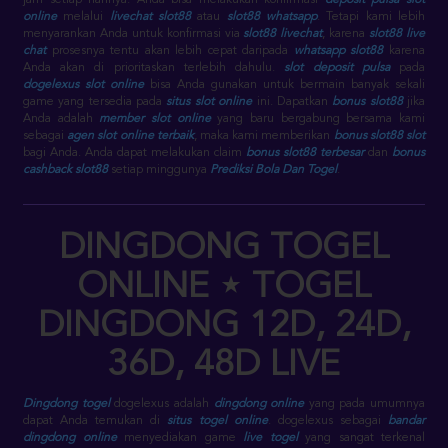
jam setiap harinya. Anda bisa melakukan konfirmasi
deposit pulsa slot
online
melalui
livechat slot88
atau
slot88 whatsapp
. Tetapi kami lebih
menyarankan Anda untuk konfirmasi via
slot88 livechat
, karena
slot88 live
chat
prosesnya tentu akan lebih cepat daripada
whatsapp slot88
karena
Anda akan di prioritaskan terlebih dahulu.
slot deposit pulsa
pada
dogelexus slot online
bisa Anda gunakan untuk bermain banyak sekali
game yang tersedia pada
situs slot online
ini. Dapatkan
bonus slot88
jika
Anda adalah
member slot online
yang baru bergabung bersama kami
sebagai
agen slot online terbaik
, maka kami memberikan
bonus slot88 slot
bagi Anda. Anda dapat melakukan claim
bonus slot88 terbesar
dan
bonus
cashback slot88
setiap minggunya
Prediksi Bola Dan Togel
.
DINGDONG TOGEL
ONLINE ⋆ TOGEL
DINGDONG 12D, 24D,
36D, 48D LIVE
Dingdong togel
dogelexus adalah
dingdong online
yang pada umumnya
dapat Anda temukan di
situs togel online
. dogelexus sebagai
bandar
dingdong online
menyediakan game
live togel
yang sangat terkenal