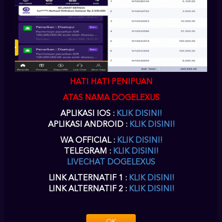
joker123
.
slot88 daftar
akun slot online
dengan proses yang cepat dapat
Anda terima sesaat setelah
daftar joker777
selesai Anda isikan datanya
dengan lengkap.
slot88 daftar
hanya membutuhkan waktu beberapa menit
untuk pengisian form
daftar joker888
disitus
joker 123
atau
slot88
sebagai
joker game
terpercaya.
slot88 online
,
joker888
,
joker123
,
jokergaming
,
joker1788
,
joker8868
,
joker777
,
joker688
sebagai alternatif
joker slot
pada
situs dogelexus
joker gaming
.
DOWNLOAD SLOT88 APK
HATI HATI PENIPUAN
SLOT SLOT88 LOGIN VERSI
ATAS NAMA DOGELEXUS
TERBARU
APLIKASI IOS :
KLIK DISINI!
APLIKASI ANDROID :
KLIK DISINI!
joker download
Setelah Anda melakukan
pendaftaran akun slot88
di
dogelexus, maka selanjutnya Anda dapat melakukan
download slot88
apk,
WA OFFICIAL :
KLIK DISINI!
aplikasi
slot88 apk
android dogelexus ini mendukung Anda dalam bermain
TELEGRAM :
KLIK DISINI!
melalui perangkat mobile smartphone Anda. Baik melalui PC atau mobile
LIVECHAT DOGELEXUS
dimana saja dan kapan saja dapat Anda mainkan semua game yang ada di
slot dogelexus ini.
slot88 download
dapat Anda
download aplikasi joker
LINK ALTERNATIF 1 :
KLIK DISINI!
123
melalui Android dan IOS.
slot88 download apk
bisa langsung diinstal
setelah Anda
download aplikasi slot88
nya.
download joker 123
lebih baik
LINK ALTERNATIF 2 :
KLIK DISINI!
segera Anda download setelah
daftar akun slot88
sehingga lebih
memudahkan Anda untuk
login slot88
.
download slot88
ini terletak pada
menu daftar
slot88 apk download
yang ada pada kanan menu utama pada
situs
dogelexus slot online
ini.
slot88 android download
untuk perangkat