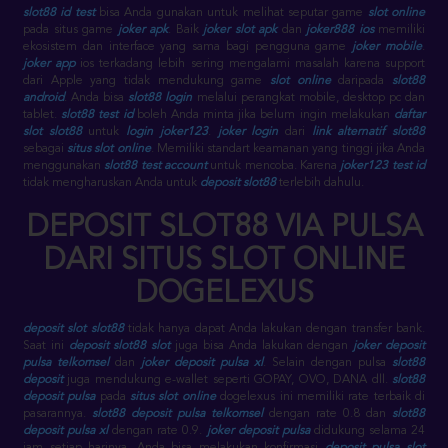
slot88 id test
bisa Anda gunakan untuk melihat seputar game
slot online
pada situs game
joker apk
. Baik
joker slot apk
dan
joker888 ios
memiliki
ekosistem dan interface yang sama bagi pengguna game
joker mobile
.
joker app
ios terkadang lebih sering mengalami masalah karena support
dari Apple yang tidak mendukung game
slot online
daripada
slot88
android
. Anda bisa
slot88 login
melalui perangkat mobile, desktop pc dan
tablet.
slot88 test id
boleh Anda minta jika belum ingin melakukan
daftar
slot slot88
untuk
login joker123
.
joker login
dari
link alternatif slot88
sebagai
situs slot online
. Memiliki standart keamanan yang tinggi jika Anda
menggunakan
slot88 test account
untuk mencoba. Karena
joker123 test id
tidak mengharuskan Anda untuk
deposit slot88
terlebih dahulu.
DEPOSIT SLOT88 VIA PULSA
DARI SITUS SLOT ONLINE
DOGELEXUS
deposit slot slot88
tidak hanya dapat Anda lakukan dengan transfer bank.
Saat ini
deposit slot88 slot
juga bisa Anda lakukan dengan
joker deposit
pulsa telkomsel
dan
joker deposit pulsa xl
. Selain dengan pulsa
slot88
deposit
juga mendukung e-wallet seperti GOPAY, OVO, DANA dll.
slot88
deposit pulsa
pada
situs slot online
dogelexus ini memiliki rate terbaik di
pasarannya.
slot88 deposit pulsa telkomsel
dengan rate 0.8 dan
slot88
deposit pulsa xl
dengan rate 0.9.
joker deposit pulsa
didukung selama 24