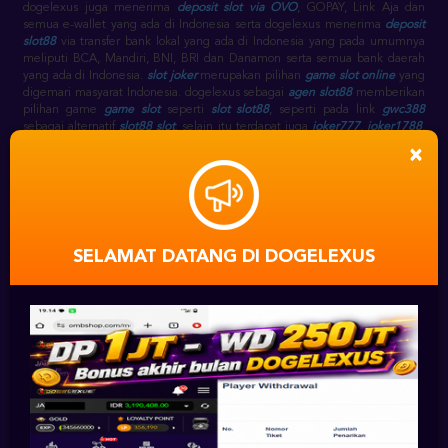
dogelexus juga menerima
deposit slot via OVO
, GOPAY, Link Aja dan
semua e-wallet yang ada di Indonesia serta dogelexus menerima
deposit
slot88
via transfer bank lokal yang ada di Indonesia yang pada umumnya
meliputi BCA, Mandiri, BNI, BRI dan Danamon serta semua bank daerah
yang ada di Indonesia.
slot joker
merupakan pilihan
game slot online
yang
digemari masyarat Indonesia. dogelexus sebagai
agen slot88
memberikan
pilihan game
game slot
seperti
slot slot88
, seperti pada link
gwc388
sebagai alternatif
slot88 slot
, selain itu terdapat juga
joker777
,
joker1788
,
joker8868
,
joker888
,
joker688
,
joker slot
sebagai link alternatif
joker
×
gaming
slot.
slot88 game
sebagai
agen slot88 terpercaya
menyediakan
slot
game joker
.
slot88 online
berjalan selama 24 jam setiap harinya, sehingga
dogelexus slot online
sebagai
agen slot slot88
juga online 24 jam pada
game
slot88 casino
.
DAFTAR SLOT88
⋆
AKUN
SELAMAT DATANG DI DOGELEXUS
SLOT ONLINE JOKER123
SLOT
daftar slot88
di dogelexus
situs online slot
untuk akun
slot88
bisa Anda
lakukan pada menu
daftar slot88 slot
yang ada diatas kanan pada situs
daftar joker gaming
ini.
situs slot88
telah berkerja sama dengan
doge lexus
slot online
menyediakan
game joker
.
daftar akun joker gaming
harus Anda
lengkapi agar
situs slot88
dapat memberikan Anda
userid slot88
disaat
Anda
daftar joker123
di
www joker123
sebagai situs alternatif
login