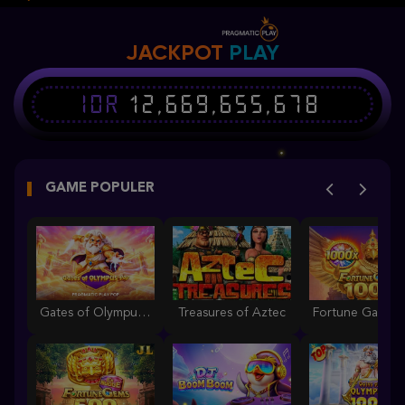
JACKPOT
PLAY
IDR
12,669,655,678
GAME POPULER
Gates of Olympus POP
Treasures of Aztec