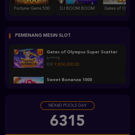
Fortune Gems 500
DJ BOOM BOOM
PEMENANG MESIN SLOT
Gates of Olympus Super Scatter
h****4
IDR
9,804,000.00
Sweet Bonanza 1000
rez****2
IDR
4,800,000.00
NEX4D POOLS DAY
Gates of Olympus Super Scatter
h****4
6315
IDR
4,422,000.00