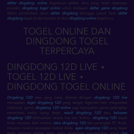
daftar dingdong online
dogelexus adalah situs yang telah dipercaya
provider
dingdong togel online
untuk melayani
daftar game dingdong
dalam pembukaan akun
daftar dingdong
sehingga userid hasil
daftar
dingdong
dapat Anda mainkan di situs
dingdong online
dogelexus.
TOGEL ONLINE DAN
DINGDONG TOGEL
TERPERCAYA
DINGDONG 12D LIVE ⋆
TOGEL 12D LIVE ⋆
DINGDONG TOGEL ONLINE
Dingdong 12D
atau yang biasa dikenal dengan
dingdong 12D live
merupakan
togel dingdong 12D
yang sangat digemari oleh masyarakat
Indonesia. game
dingdong 12D online
juga merupakan game pelengkap
menemani waktu luang Anda.
result dingdong 12D
atau
keluaran
dingdong 12D
dikeluarkan secara live dan terkini.
dingdong 12D
dapat
Anda mainkan baik melalui
situs dingdong 12D
dari perangkat PC Anda,
maupun melalui perangkat mobile Anda.
agen dingdong 12D
yang dapat
Anda percayai adalah agen yang senantiasa memberikan result
live