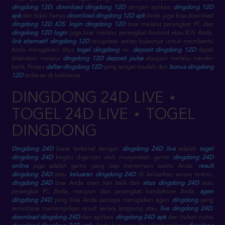
dingdong 12D
,
download dingdong 12D
dengan aplikasi
dingdong 12D
apk
dan tidak hanya
download dingdong 12D apk
Anda juga bisa download
dingdong 12D IOS
.
login dingdong 12D
bisa melalui perangkat PC dan
dingdong 12D login
juga bisa melalui perangkat Android atau IOS Anda.
link alternatif dingdong 12D
terupdate setiap bulannya untuk membantu
Anda mengakses situs
togel dingdong
ini.
deposit dingdong 12D
dapat
dilakukan melalui
dingdong 12D deposit pulsa
ataupun melalui transfer
bank. Proses
daftar dingdong 12D
yang sangat mudah dan
bonus dingdong
12D
terbesar di Indonesia
DINGDONG 24D LIVE ⋆
TOGEL 24D LIVE ⋆ TOGEL
DINGDONG
Dingdong 24D
biasa terkenal dengan
dingdong 24D live
adalah
togel
dingdong 24D
begitu digemari oleh masyarakat. game
dingdong 24D
online
juga adalah game yang siap menemani waktu Anda.
result
dingdong 24D
atau
keluaran dingdong 24D
di keluarkan secara terkini.
dingdong 24D
bisa Anda main kan baik dari
situs dingdong 24D
atau
perangkat PC Anda, maupun dari perangkat handphone Anda.
agen
dingdong 24D
yang bisa Anda percaya merupakan agen
dingdong
yang
senantiasa menampilkan result secara langsung atau
live dingdong 24D
,
download dingdong 24D
dari aplikasi
dingdong 24D apk
dan bukan cuma