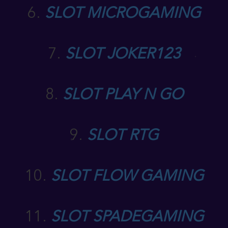
6.
SLOT MICROGAMING
7.
SLOT JOKER123
8.
SLOT PLAY N GO
9.
SLOT RTG
10.
SLOT FLOW GAMING
11.
SLOT SPADEGAMING