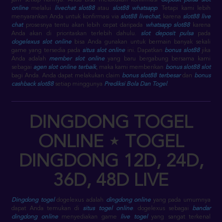
jam setiap harinya. Anda bisa melakukan konfirmasi
deposit pulsa slot
online
melalui
livechat slot88
atau
slot88 whatsapp
. Tetapi kami lebih
menyarankan Anda untuk konfirmasi via
slot88 livechat
, karena
slot88 live
chat
prosesnya tentu akan lebih cepat daripada
whatsapp slot88
karena
Anda akan di prioritaskan terlebih dahulu.
slot deposit pulsa
pada
dogelexus slot online
bisa Anda gunakan untuk bermain banyak sekali
game yang tersedia pada
situs slot online
ini. Dapatkan
bonus slot88
jika
Anda adalah
member slot online
yang baru bergabung bersama kami
sebagai
agen slot online terbaik
, maka kami memberikan
bonus slot88 slot
bagi Anda. Anda dapat melakukan claim
bonus slot88 terbesar
dan
bonus
cashback slot88
setiap minggunya
Prediksi Bola Dan Togel
.
DINGDONG TOGEL
ONLINE ⋆ TOGEL
DINGDONG 12D, 24D,
36D, 48D LIVE
Dingdong togel
dogelexus adalah
dingdong online
yang pada umumnya
dapat Anda temukan di
situs togel online
. dogelexus sebagai
bandar
dingdong online
menyediakan game
live togel
yang sangat terkenal