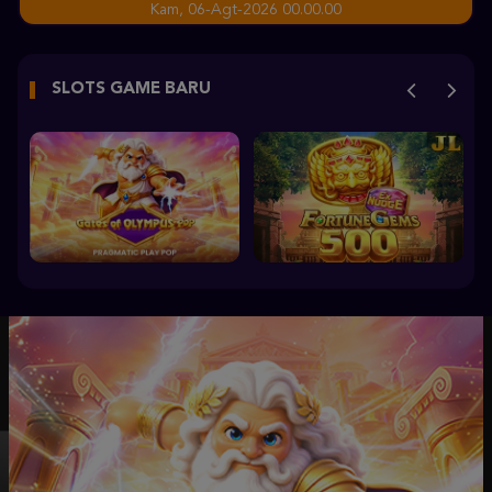
Gates of Olympus 1000
Kam, 06-Agt-2026 00.00.00
aps****5
IDR
5,959,600.00
SLOTS GAME BARU
Gates of Olympus 1000
aps****5
IDR
4,884,000.00
Gates of Olympus 1000
aps****5
IDR
4,656,000.00
Gates of Olympus 1000
aps****5
IDR
4,618,000.00
Gates of Olympus 1000
aps****5
IDR
4,432,800.00