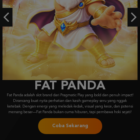
Gates of Olympus 1000
aps****5
IDR
4,224,000.00
Previous
Ne
Gates of Olympus 1000
aps****5
IDR
4,082,500.00
FAT PANDA
Fat Panda adalah slot brand dari Pragmatic Play yang bold dan penuh impact!
Dirancang buat nyita perhatian dan kasih gameplay seru yang nggak
ketebak. Dengan energi yang meledak-ledak, visual yang kece, dan potensi
menang besar—Fat Panda bukan cuma hiburan, tapi pembawa hoki sejati!
Coba Sekarang