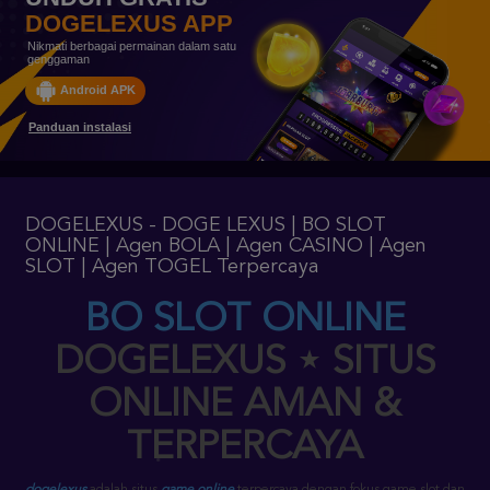
DOGELEXUS APP
Nikmati berbagai permainan dalam satu
genggaman
Android APK
Panduan instalasi
DOGELEXUS - DOGE LEXUS | BO SLOT
ONLINE | Agen BOLA | Agen CASINO | Agen
SLOT | Agen TOGEL Terpercaya
BO SLOT ONLINE
DOGELEXUS
⋆
SITUS
ONLINE AMAN &
TERPERCAYA