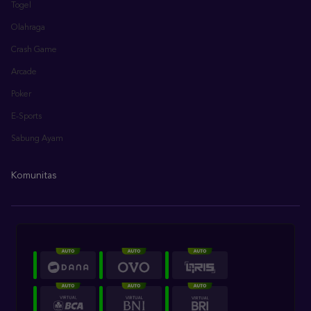
Togel
Olahraga
Crash Game
Arcade
Poker
E-Sports
Sabung Ayam
Komunitas