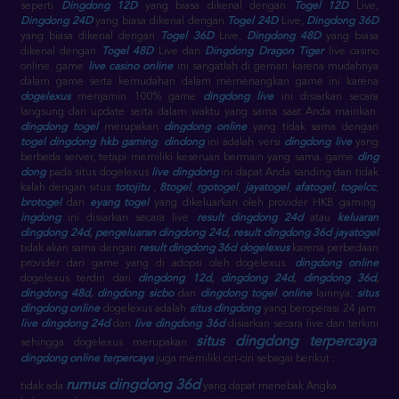
seperti
Dingdong 12D
yang biasa dikenal dengan
Togel 12D
Live,
Dingdong 24D
yang biasa dikenal dengan
Togel 24D
Live,
Dingdong 36D
yang biasa dikenal dengan
Togel 36D
Live,
Dingdong 48D
yang biasa
dikenal dengan
Togel 48D
Live dan
Dingdong Dragon Tiger
live casino
online. game
live casino online
ini sangatlah di gemari karena mudahnya
dalam game serta kemudahan dalam memenangkan game ini karena
dogelexus
menjamin 100% game
dingdong live
ini disiarkan secara
langsung dan update serta dalam waktu yang sama saat Anda mainkan.
dingdong togel
merupakan
dingdong online
yang tidak sama dengan
togel dingdong
hkb gaming
.
dindong
ini adalah versi
dingdong live
yang
berbeda server, tetapi memiliki keseruan bermain yang sama. game
ding
dong
pada situs dogelexus
live dingdong
ini dapat Anda sanding dan tidak
kalah dengan situs
totojitu
,
8togel
,
rgotogel
,
jayatogel
,
afatogel
,
togelcc
,
brotogel
dan
eyang togel
yang dikeluarkan oleh provider HKB gaming.
ingdong
ini disiarkan secara live
result dingdong 24d
atau
keluaran
dingdong 24d
,
pengeluaran dingdong 24d
,
result dingdong 36d jayatogel
tidak akan sama dengan
result dingdong 36d dogelexus
karena perbedaan
provider dari game yang di adopsi oleh dogelexus.
dingdong online
dogelexus terdiri dari
dingdong 12d
,
dingdong 24d
,
dingdong 36d
,
dingdong 48d
,
dingdong sicbo
dan
dingdong togel online
lainnya.
situs
dingdong online
dogelexus adalah
situs dingdong
yang beroperasi 24 jam.
live dingdong 24d
dan
live dingdong 36d
disiarkan secara live dan terkini
situs dingdong terpercaya
sehingga dogelexus merupakan
.
dingdong online terpercaya
juga memiliki ciri-ciri sebagai berikut :
rumus dingdong 36d
tidak ada
yang dapat menebak Angka