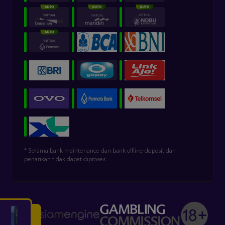
* Selama bank maintenance dan bank offline deposit dan
penarikan tidak dapat diproses