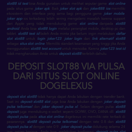
slot88 id test
bisa Anda gunakan untuk melihat seputar game
slot online
pada situs game
joker apk
. Baik
joker slot apk
dan
joker888 ios
memiliki
ekosistem dan interface yang sama bagi pengguna game
joker mobile
.
joker app
ios terkadang lebih sering mengalami masalah karena support
dari Apple yang tidak mendukung game
slot online
daripada
slot88
android
. Anda bisa
slot88 login
melalui perangkat mobile, desktop pc dan
tablet.
slot88 test id
boleh Anda minta jika belum ingin melakukan
daftar
slot slot88
untuk
login joker123
.
joker login
dari
link alternatif slot88
sebagai
situs slot online
. Memiliki standart keamanan yang tinggi jika Anda
menggunakan
slot88 test account
untuk mencoba. Karena
joker123 test id
tidak mengharuskan Anda untuk
deposit slot88
terlebih dahulu.
DEPOSIT SLOT88 VIA PULSA
DARI SITUS SLOT ONLINE
DOGELEXUS
deposit slot slot88
tidak hanya dapat Anda lakukan dengan transfer bank.
Saat ini
deposit slot88 slot
juga bisa Anda lakukan dengan
joker deposit
pulsa telkomsel
dan
joker deposit pulsa xl
. Selain dengan pulsa
slot88
deposit
juga mendukung e-wallet seperti GOPAY, OVO, DANA dll.
slot88
deposit pulsa
pada
situs slot online
dogelexus ini memiliki rate terbaik di
pasarannya.
slot88 deposit pulsa telkomsel
dengan rate 0.8 dan
slot88
deposit pulsa xl
dengan rate 0.9.
joker deposit pulsa
didukung selama 24