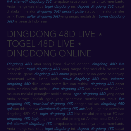
link alternatif dingdong 36D
terupdate setiap bulannya untuk membantu
Anda mengakses situs
togel dingdong
ini.
deposit dingdong 36D
dapat
dilakukan melalui
dingdong 36D deposit pulsa
ataupun melalui transfer
bank. Proses
daftar dingdong 36D
yang sangat mudah dan
bonus dingdong
36D
terbesar di Indonesia
DINGDONG 48D LIVE ⋆
TOGEL 48D LIVE ⋆
DINGDONG ONLINE
Dingdong 48D
atau yang biasa dikenal dengan
dingdong 48D live
merupakan
togel dingdong 48D
yang sangat digemari oleh masyarakat
Indonesia. game
dingdong 48D online
juga merupakan game pelengkap
menemani waktu luang Anda.
result dingdong 48D
atau
keluaran
dingdong 48D
dikeluarkan secara live dan terkini.
dingdong 48D
dapat
Anda mainkan baik melalui
situs dingdong 48D
dari perangkat PC Anda,
maupun melalui perangkat mobile Anda.
agen dingdong 48D
yang dapat
Anda percayai adalah agen yang senantiasa memberikan result
live
dingdong 48D
,
download dingdong 48D
dengan aplikasi
dingdong 48D
apk
dan tidak hanya
download dingdong 48D apk
Anda juga bisa download
dingdong 48D IOS.
login dingdong 48D
bisa melalui perangkat PC dan
dingdong 48D login
juga bisa melalui perangkat Android atau IOS Anda.
link alternatif dingdong 48D
terupdate setiap bulannya untuk membantu
Anda mengakses situs
togel dingdong
ini.
deposit dingdong 48D
dapat