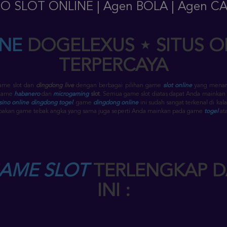
O SLOT ONLINE | Agen BOLA | Agen CA
INE
DOGELEXUS
⋆
SITUS 
TERPERCAYA
ame slot dan
dingdong live
dengan berbagai pilihan game
slot online
yang menarik
 game
habanero
dan
microgaming
slot
. Semua game slot diatas dapat Anda mainkan
sino online
dingdong togel
. game
dingdong online
ini sudah sangat terkenal di k
upakan game tebak angka yang sama juga seperti Anda mainkan pada game
togel
at
AME SLOT
TERLENGKAP D
INI :