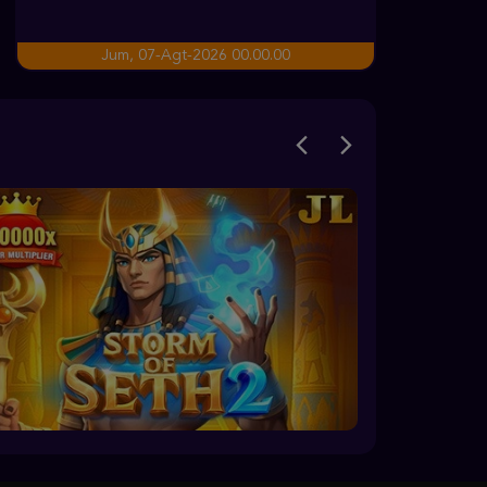
ag****8
IDR
16,518,400.00
Wild Bandito
Pedas Gila
Jum, 07-Agt-2026 00.00.00
Starlight Princess™
1000
ag****8
IDR
12,933,600.00
Starlight Princess™
1000
ag****8
IDR
9,791,000.00
Gates of Olympus Super
Scatter
h****4
IDR
9,329,000.00
Mahjong Wins 3 – Black
Scatter