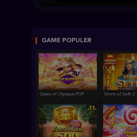
GAME POPULER
Gates of Olympus POP
Storm of Seth 2