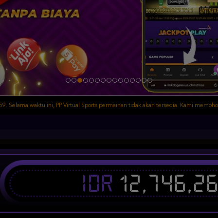
waktu ini, PP Virtual Sports permainan tidak akan tersedia. Kami memohon maaf at
IDR
12,746,26