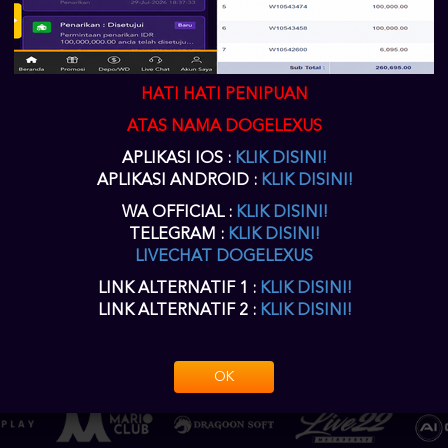
HATI HATI PENIPUAN
ATAS NAMA DOGELEXUS
APLIKASI IOS :
KLIK DISINI!
APLIKASI ANDROID :
KLIK DISINI!
OUR PARTNER
WA OFFICIAL :
KLIK DISINI!
TELEGRAM :
KLIK DISINI!
LIVECHAT DOGELEXUS
LINK ALTERNATIF 1 :
KLIK DISINI!
LINK ALTERNATIF 2 :
KLIK DISINI!
OK