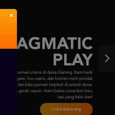
res****s
IDR
8,386,000.00
×
Starlight Princess™
1000
ag****8
IDR
8,296,800.00
Mahjong Wins 3 – Black
FAT PANDA
Scatter
co****6
Nex
IDR
7,786,400.00
slot brand dari Pragmatic Play yang bold dan penuh
nyita perhatian dan kasih gameplay seru yang nggak
Starlight Princess™
yang meledak-ledak, visual yang kece, dan potensi
1000
da bukan cuma hiburan, tapi pembawa hoki sejati!
ag****8
IDR
6,460,800.00
Coba Sekarang