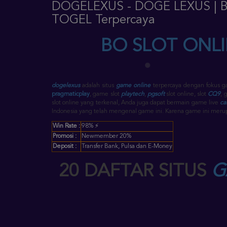
DOGELEXUS - DOGE LEXUS | B
TOGEL Terpercaya
BO SLOT ONL
dogelexus
adalah situs
game online
terpercaya dengan fokus g
pragmaticplay
, game slot
playtech
,
pgsoft
slot online
, slot
CQ9
,
slot online yang terkenal, Anda juga dapat bermain game live
ca
Indonesia yang telah mengenal game ini. Karena game ini mer
Win Rate :
98% ⚡
Promosi :
Newmember 20%
Deposit :
Transfer Bank, Pulsa dan E-Money
20 DAFTAR SITUS
G