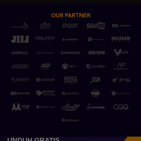
OUR PARTNER
UNDUH GRATIS