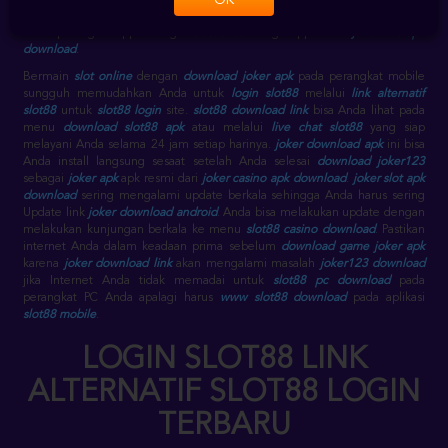
OK
Android dengan
slot88 apk
sebagai aplikasinya atau
joker download ios
untuk perangkat Apple dengan
slot88 ios
sebagai apps resmi
joker 123 apk
download
.
Bermain
slot online
dengan
download joker apk
pada perangkat mobile
sungguh memudahkan Anda untuk
login slot88
melalui
link alternatif
slot88
untuk
slot88 login
site.
slot88 download link
bisa Anda lihat pada
menu
download slot88 apk
atau melalui
live chat slot88
yang siap
melayani Anda selama 24 jam setiap harinya.
joker download apk
ini bisa
Anda install langsung sesaat setelah Anda selesai
download joker123
sebagai
joker apk
apk resmi dari
joker casino apk download
.
joker slot apk
download
sering mengalami update berkala sehingga Anda harus sering
Update link
joker download android
. Anda bisa melakukan update dengan
melakukan kunjungan berkala ke menu
slot88 casino download
. Pastikan
internet Anda dalam keadaan prima sebelum
download game joker apk
karena
joker download link
akan mengalami masalah
joker123 download
jika Internet Anda tidak memadai untuk
slot88 pc download
pada
perangkat PC Anda apalagi harus
www slot88 download
pada aplikasi
slot88 mobile
.
LOGIN SLOT88 LINK
ALTERNATIF SLOT88 LOGIN
TERBARU