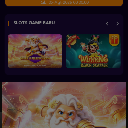
Sweet Bonanza 2500
Rab, 05-Agt-2026 00.00.00
m***3
IDR
5,550,850.00
SLOTS GAME BARU
Gates of Olympus™
sad****4
IDR
5,115,000.00
Gates of Olympus 1000
aps****5
IDR
4,884,000.00
Gates of Olympus 1000
aps****5
IDR
4,618,000.00
Gates of Olympus 1000
aps****5
IDR
4,517,600.00