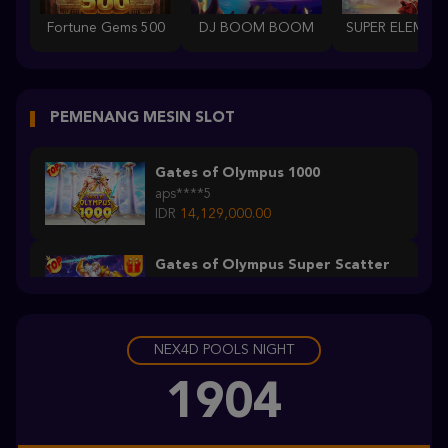
Fortune Gems 500
DJ BOOM BOOM
PEMENANG MESIN SLOT
Gates of Olympus 1000
aps****5
IDR
14,129,000.00
Gates of Olympus Super Scatter
slote****8
IDR
9,230,520.00
NEX4D POOLS NIGHT
Gates of Olympus 1000
aps****5
1904
IDR
6,904,000.00