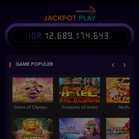
JACKPOT
PLAY
IDR
12,689,171,542
GAME POPULER
Gates of Olympus POP
Treasures of Aztec
Nezha 2