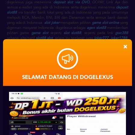
dogelexus juga menerima
deposit slot via OVO
, GOPAY, Link Aja dan
semua e-wallet yang ada di Indonesia serta dogelexus menerima
deposit
slot88
via transfer bank lokal yang ada di Indonesia yang pada umumnya
meliputi BCA, Mandiri, BNI, BRI dan Danamon serta semua bank daerah
yang ada di Indonesia.
slot joker
merupakan pilihan
game slot online
yang
digemari masyarat Indonesia. dogelexus sebagai
agen slot88
memberikan
pilihan game
game slot
seperti
slot slot88
, seperti pada link
gwc388
sebagai alternatif
slot88 slot
, selain itu terdapat juga
joker777
,
joker1788
,
joker8868
,
joker888
,
joker688
,
joker slot
sebagai link alternatif
joker
×
gaming
slot.
slot88 game
sebagai
agen slot88 terpercaya
menyediakan
slot
game joker
.
slot88 online
berjalan selama 24 jam setiap harinya, sehingga
dogelexus slot online
sebagai
agen slot slot88
juga online 24 jam pada
game
slot88 casino
.
DAFTAR SLOT88
⋆
AKUN
SELAMAT DATANG DI DOGELEXUS
SLOT ONLINE JOKER123
SLOT
daftar slot88
di dogelexus
situs online slot
untuk akun
slot88
bisa Anda
lakukan pada menu
daftar slot88 slot
yang ada diatas kanan pada situs
daftar joker gaming
ini.
situs slot88
telah berkerja sama dengan
doge lexus
slot online
menyediakan
game joker
.
daftar akun joker gaming
harus Anda
lengkapi agar
situs slot88
dapat memberikan Anda
userid slot88
disaat
Anda
daftar joker123
di
www joker123
sebagai situs alternatif
login