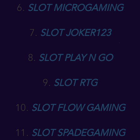
6.
SLOT MICROGAMING
7.
SLOT JOKER123
8.
SLOT PLAY N GO
9.
SLOT RTG
10.
SLOT FLOW GAMING
11.
SLOT SPADEGAMING