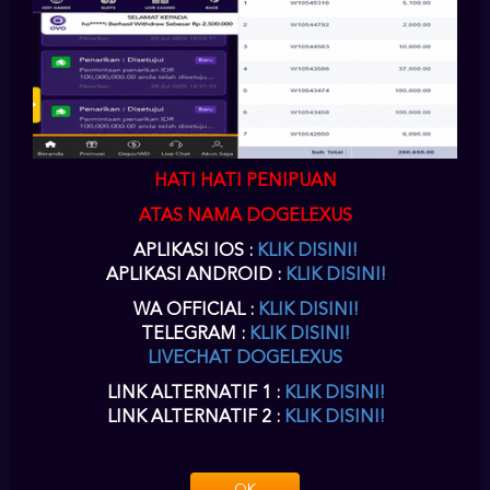
joker123
.
slot88 daftar
akun slot online
dengan proses yang cepat dapat
Anda terima sesaat setelah
daftar joker777
selesai Anda isikan datanya
dengan lengkap.
slot88 daftar
hanya membutuhkan waktu beberapa menit
untuk pengisian form
daftar joker888
disitus
joker 123
atau
slot88
sebagai
joker game
terpercaya.
slot88 online
,
joker888
,
joker123
,
jokergaming
,
joker1788
,
joker8868
,
joker777
,
joker688
sebagai alternatif
joker slot
pada
situs dogelexus
joker gaming
.
DOWNLOAD SLOT88 APK
HATI HATI PENIPUAN
SLOT SLOT88 LOGIN VERSI
ATAS NAMA DOGELEXUS
TERBARU
APLIKASI IOS :
KLIK DISINI!
APLIKASI ANDROID :
KLIK DISINI!
joker download
Setelah Anda melakukan
pendaftaran akun slot88
di
dogelexus, maka selanjutnya Anda dapat melakukan
download slot88
apk,
WA OFFICIAL :
KLIK DISINI!
aplikasi
slot88 apk
android dogelexus ini mendukung Anda dalam bermain
TELEGRAM :
KLIK DISINI!
melalui perangkat mobile smartphone Anda. Baik melalui PC atau mobile
LIVECHAT DOGELEXUS
dimana saja dan kapan saja dapat Anda mainkan semua game yang ada di
slot dogelexus ini.
slot88 download
dapat Anda
download aplikasi joker
LINK ALTERNATIF 1 :
KLIK DISINI!
123
melalui Android dan IOS.
slot88 download apk
bisa langsung diinstal
setelah Anda
download aplikasi slot88
nya.
download joker 123
lebih baik
LINK ALTERNATIF 2 :
KLIK DISINI!
segera Anda download setelah
daftar akun slot88
sehingga lebih
memudahkan Anda untuk
login slot88
.
download slot88
ini terletak pada
menu daftar
slot88 apk download
yang ada pada kanan menu utama pada
situs
dogelexus slot online
ini.
slot88 android download
untuk perangkat