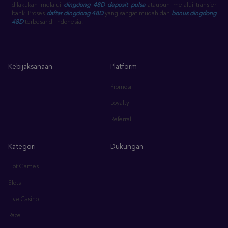
dilakukan melalui
dingdong 48D deposit pulsa
ataupun melalui transfer
bank. Proses
daftar dingdong 48D
yang sangat mudah dan
bonus dingdong
48D
terbesar di Indonesia.
Kebijaksanaan
Platform
Promosi
Loyalty
Referral
Kategori
Dukungan
Hot Games
Slots
Live Casino
Race