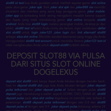
slot88 id test
bisa Anda gunakan untuk melihat seputar game
slot online
pada situs game
joker apk
. Baik
joker slot apk
dan
joker888 ios
memiliki
ekosistem dan interface yang sama bagi pengguna game
joker mobile
.
joker app
ios terkadang lebih sering mengalami masalah karena support
dari Apple yang tidak mendukung game
slot online
daripada
slot88
android
. Anda bisa
slot88 login
melalui perangkat mobile, desktop pc dan
tablet.
slot88 test id
boleh Anda minta jika belum ingin melakukan
daftar
slot slot88
untuk
login joker123
.
joker login
dari
link alternatif slot88
sebagai
situs slot online
. Memiliki standart keamanan yang tinggi jika Anda
menggunakan
slot88 test account
untuk mencoba. Karena
joker123 test id
tidak mengharuskan Anda untuk
deposit slot88
terlebih dahulu.
DEPOSIT SLOT88 VIA PULSA
DARI SITUS SLOT ONLINE
DOGELEXUS
deposit slot slot88
tidak hanya dapat Anda lakukan dengan transfer bank.
Saat ini
deposit slot88 slot
juga bisa Anda lakukan dengan
joker deposit
pulsa telkomsel
dan
joker deposit pulsa xl
. Selain dengan pulsa
slot88
deposit
juga mendukung e-wallet seperti GOPAY, OVO, DANA dll.
slot88
deposit pulsa
pada
situs slot online
dogelexus ini memiliki rate terbaik di
pasarannya.
slot88 deposit pulsa telkomsel
dengan rate 0.8 dan
slot88
deposit pulsa xl
dengan rate 0.9.
joker deposit pulsa
didukung selama 24