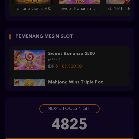
Fortune Gems 500
Sweet Bonanza 2500
PEMENANG MESIN SLOT
Sweet Bonanza 2500
m***3
IDR
5,185,920.00
Mahjong Wins Triple Pot
suka****x
IDR
4,011,168.00
NEX4D POOLS NIGHT
Gates of Gatot Kaca 1000
a****8
4825
IDR
1,968,500.00