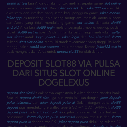
slot88 id test
bisa Anda gunakan untuk melihat seputar game
slot online
pada situs game
joker apk
. Baik
joker slot apk
dan
joker888 ios
memiliki
ekosistem dan interface yang sama bagi pengguna game
joker mobile
.
joker app
ios terkadang lebih sering mengalami masalah karena support
dari Apple yang tidak mendukung game
slot online
daripada
slot88
android
. Anda bisa
slot88 login
melalui perangkat mobile, desktop pc dan
tablet.
slot88 test id
boleh Anda minta jika belum ingin melakukan
daftar
slot slot88
untuk
login joker123
.
joker login
dari
link alternatif slot88
sebagai
situs slot online
. Memiliki standart keamanan yang tinggi jika Anda
menggunakan
slot88 test account
untuk mencoba. Karena
joker123 test id
tidak mengharuskan Anda untuk
deposit slot88
terlebih dahulu.
DEPOSIT SLOT88 VIA PULSA
DARI SITUS SLOT ONLINE
DOGELEXUS
deposit slot slot88
tidak hanya dapat Anda lakukan dengan transfer bank.
Saat ini
deposit slot88 slot
juga bisa Anda lakukan dengan
joker deposit
pulsa telkomsel
dan
joker deposit pulsa xl
. Selain dengan pulsa
slot88
deposit
juga mendukung e-wallet seperti GOPAY, OVO, DANA dll.
slot88
deposit pulsa
pada
situs slot online
dogelexus ini memiliki rate terbaik di
pasarannya.
slot88 deposit pulsa telkomsel
dengan rate 0.8 dan
slot88
deposit pulsa xl
dengan rate 0.9.
joker deposit pulsa
didukung selama 24