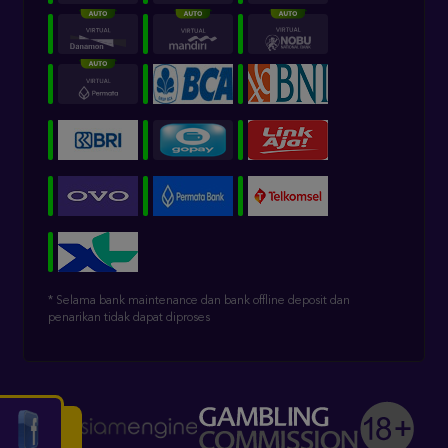
* Selama bank maintenance dan bank offline deposit dan
penarikan tidak dapat diproses