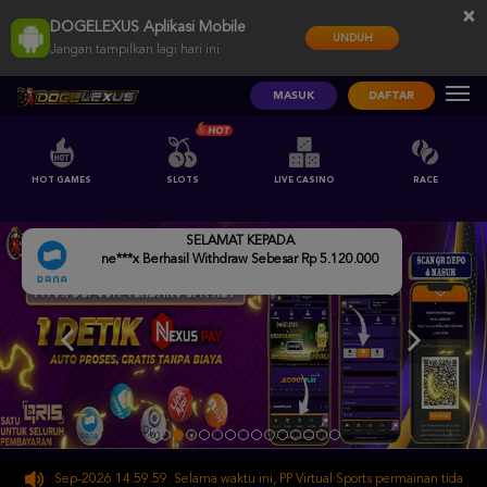
×
DOGELEXUS Aplikasi Mobile
UNDUH
Jangan tampilkan lagi hari ini
MASUK
DAFTAR
HOT GAMES
SLOTS
LIVE CASINO
RACE
SELAMAT KEPADA
ne***x Berhasil Withdraw Sebesar Rp 5.120.000
 30-Sep-2026 14.59.59. Selama waktu ini, PP Virtual Sports permainan tidak akan 