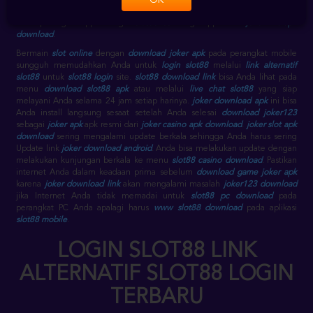
OK
Android dengan
slot88 apk
sebagai aplikasinya atau
joker download ios
untuk perangkat Apple dengan
slot88 ios
sebagai apps resmi
joker 123 apk
download
.
Bermain
slot online
dengan
download joker apk
pada perangkat mobile
sungguh memudahkan Anda untuk
login slot88
melalui
link alternatif
slot88
untuk
slot88 login
site.
slot88 download link
bisa Anda lihat pada
menu
download slot88 apk
atau melalui
live chat slot88
yang siap
melayani Anda selama 24 jam setiap harinya.
joker download apk
ini bisa
Anda install langsung sesaat setelah Anda selesai
download joker123
sebagai
joker apk
apk resmi dari
joker casino apk download
.
joker slot apk
download
sering mengalami update berkala sehingga Anda harus sering
Update link
joker download android
. Anda bisa melakukan update dengan
melakukan kunjungan berkala ke menu
slot88 casino download
. Pastikan
internet Anda dalam keadaan prima sebelum
download game joker apk
karena
joker download link
akan mengalami masalah
joker123 download
jika Internet Anda tidak memadai untuk
slot88 pc download
pada
perangkat PC Anda apalagi harus
www slot88 download
pada aplikasi
slot88 mobile
.
LOGIN SLOT88 LINK
ALTERNATIF SLOT88 LOGIN
TERBARU