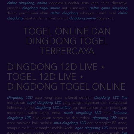
daftar dingdong online
dogelexus adalah situs yang telah dipercaya
provider
dingdong togel online
untuk melayani
daftar game dingdong
dalam pembukaan akun
daftar dingdong
sehingga userid hasil
daftar
dingdong
dapat Anda mainkan di situs
dingdong online
dogelexus.
TOGEL ONLINE DAN
DINGDONG TOGEL
TERPERCAYA
DINGDONG 12D LIVE ⋆
TOGEL 12D LIVE ⋆
DINGDONG TOGEL ONLINE
Dingdong 12D
atau yang biasa dikenal dengan
dingdong 12D live
merupakan
togel dingdong 12D
yang sangat digemari oleh masyarakat
Indonesia. game
dingdong 12D online
juga merupakan game pelengkap
menemani waktu luang Anda.
result dingdong 12D
atau
keluaran
dingdong 12D
dikeluarkan secara live dan terkini.
dingdong 12D
dapat
Anda mainkan baik melalui
situs dingdong 12D
dari perangkat PC Anda,
maupun melalui perangkat mobile Anda.
agen dingdong 12D
yang dapat
Anda percayai adalah agen yang senantiasa memberikan result
live