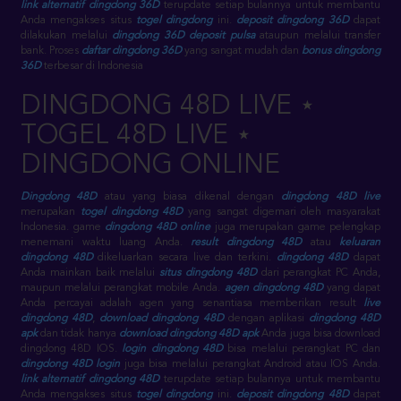
link alternatif dingdong 36D
terupdate setiap bulannya untuk membantu
Anda mengakses situs
togel dingdong
ini.
deposit dingdong 36D
dapat
dilakukan melalui
dingdong 36D deposit pulsa
ataupun melalui transfer
bank. Proses
daftar dingdong 36D
yang sangat mudah dan
bonus dingdong
36D
terbesar di Indonesia
DINGDONG 48D LIVE ⋆
TOGEL 48D LIVE ⋆
DINGDONG ONLINE
Dingdong 48D
atau yang biasa dikenal dengan
dingdong 48D live
merupakan
togel dingdong 48D
yang sangat digemari oleh masyarakat
Indonesia. game
dingdong 48D online
juga merupakan game pelengkap
menemani waktu luang Anda.
result dingdong 48D
atau
keluaran
dingdong 48D
dikeluarkan secara live dan terkini.
dingdong 48D
dapat
Anda mainkan baik melalui
situs dingdong 48D
dari perangkat PC Anda,
maupun melalui perangkat mobile Anda.
agen dingdong 48D
yang dapat
Anda percayai adalah agen yang senantiasa memberikan result
live
dingdong 48D
,
download dingdong 48D
dengan aplikasi
dingdong 48D
apk
dan tidak hanya
download dingdong 48D apk
Anda juga bisa download
dingdong 48D IOS.
login dingdong 48D
bisa melalui perangkat PC dan
dingdong 48D login
juga bisa melalui perangkat Android atau IOS Anda.
link alternatif dingdong 48D
terupdate setiap bulannya untuk membantu
Anda mengakses situs
togel dingdong
ini.
deposit dingdong 48D
dapat