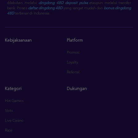
dilakukan melalui
dingdong 48D deposit pulsa
ataupun melalui transfer
bank. Proses
daftar dingdong 48D
yang sangat mudah dan
bonus dingdong
48D
terbesar di Indonesia.
Kebijaksanaan
Platform
Promosi
Loyalty
Referral
Kategori
Dukungan
Hot Games
Slots
Live Casino
Race