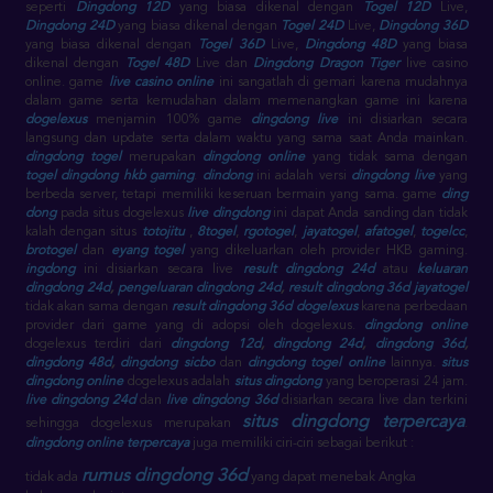
seperti
Dingdong 12D
yang biasa dikenal dengan
Togel 12D
Live,
Dingdong 24D
yang biasa dikenal dengan
Togel 24D
Live,
Dingdong 36D
yang biasa dikenal dengan
Togel 36D
Live,
Dingdong 48D
yang biasa
dikenal dengan
Togel 48D
Live dan
Dingdong Dragon Tiger
live casino
online. game
live casino online
ini sangatlah di gemari karena mudahnya
dalam game serta kemudahan dalam memenangkan game ini karena
dogelexus
menjamin 100% game
dingdong live
ini disiarkan secara
langsung dan update serta dalam waktu yang sama saat Anda mainkan.
dingdong togel
merupakan
dingdong online
yang tidak sama dengan
togel dingdong
hkb gaming
.
dindong
ini adalah versi
dingdong live
yang
berbeda server, tetapi memiliki keseruan bermain yang sama. game
ding
dong
pada situs dogelexus
live dingdong
ini dapat Anda sanding dan tidak
kalah dengan situs
totojitu
,
8togel
,
rgotogel
,
jayatogel
,
afatogel
,
togelcc
,
brotogel
dan
eyang togel
yang dikeluarkan oleh provider HKB gaming.
ingdong
ini disiarkan secara live
result dingdong 24d
atau
keluaran
dingdong 24d
,
pengeluaran dingdong 24d
,
result dingdong 36d jayatogel
tidak akan sama dengan
result dingdong 36d dogelexus
karena perbedaan
provider dari game yang di adopsi oleh dogelexus.
dingdong online
dogelexus terdiri dari
dingdong 12d
,
dingdong 24d
,
dingdong 36d
,
dingdong 48d
,
dingdong sicbo
dan
dingdong togel online
lainnya.
situs
dingdong online
dogelexus adalah
situs dingdong
yang beroperasi 24 jam.
live dingdong 24d
dan
live dingdong 36d
disiarkan secara live dan terkini
situs dingdong terpercaya
sehingga dogelexus merupakan
.
dingdong online terpercaya
juga memiliki ciri-ciri sebagai berikut :
rumus dingdong 36d
tidak ada
yang dapat menebak Angka