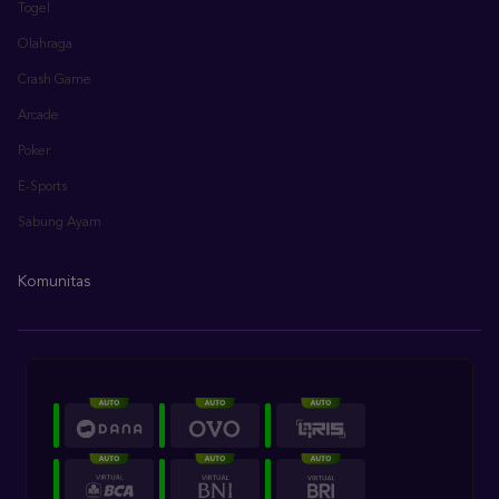
Togel
Olahraga
Crash Game
Arcade
Poker
E-Sports
Sabung Ayam
Komunitas