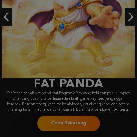
Mahjong Wins Triple Pot
jah****4
IDR
1,501,200.00
Previous
Ne
Gates of Olympus 1000
zima****2
IDR
1,464,740.00
FAT PANDA
Fat Panda adalah slot brand dari Pragmatic Play yang bold dan penuh impact!
Dirancang buat nyita perhatian dan kasih gameplay seru yang nggak
ketebak. Dengan energi yang meledak-ledak, visual yang kece, dan potensi
menang besar—Fat Panda bukan cuma hiburan, tapi pembawa hoki sejati!
Coba Sekarang