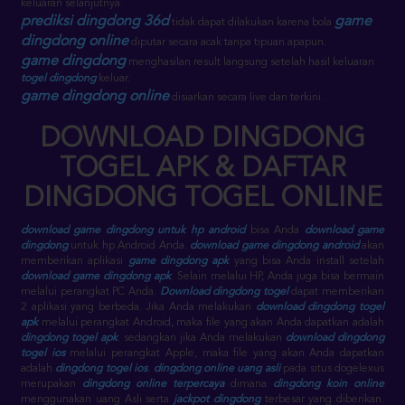
keluaran selanjutnya.
prediksi dingdong 36d
game
tidak dapat dilakukan karena bola
dingdong online
diputar secara acak tanpa tipuan apapun.
game dingdong
menghasilan result langsung setelah hasil keluaran
togel dingdong
keluar.
game dingdong online
disiarkan secara live dan terkini.
DOWNLOAD DINGDONG
TOGEL APK & DAFTAR
DINGDONG TOGEL ONLINE
download game dingdong untuk hp android
bisa Anda
download game
dingdong
untuk hp Android Anda.
download game dingdong android
akan
memberikan aplikasi
game dingdong apk
yang bisa Anda install setelah
download game dingdong apk
. Selain melalui HP, Anda juga bisa bermain
melalui perangkat PC Anda.
Download dingdong togel
dapat memberikan
2 aplikasi yang berbeda. Jika Anda melakukan
download dingdong togel
apk
melalui perangkat Android, maka file yang akan Anda dapatkan adalah
dingdong togel apk
. sedangkan jika Anda melakukan
download dingdong
togel ios
melalui perangkat Apple, maka file yang akan Anda dapatkan
adalah
dingdong togel ios
.
dingdong online uang asli
pada situs dogelexus
merupakan
dingdong online terpercaya
dimana
dingdong koin online
menggunakan uang Asli serta
jackpot dingdong
terbesar yang diberikan.