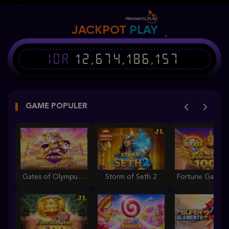
JACKPOT
PLAY
IDR
12,674,186,157
GAME POPULER
Gates of Olympus POP
Storm of Seth 2