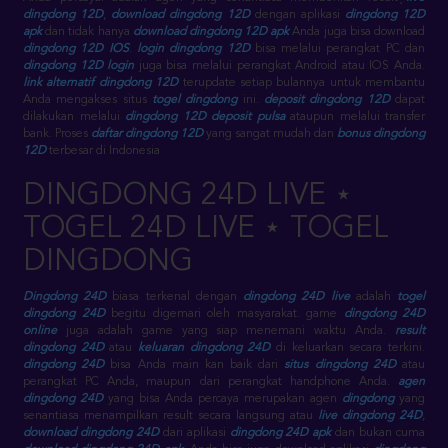
dingdong 12D
,
download dingdong 12D
dengan aplikasi
dingdong 12D
apk
dan tidak hanya
download dingdong 12D apk
Anda juga bisa download
dingdong 12D IOS
.
login dingdong 12D
bisa melalui perangkat PC dan
dingdong 12D login
juga bisa melalui perangkat Android atau IOS Anda.
link alternatif dingdong 12D
terupdate setiap bulannya untuk membantu
Anda mengakses situs
togel dingdong
ini.
deposit dingdong 12D
dapat
dilakukan melalui
dingdong 12D deposit pulsa
ataupun melalui transfer
bank. Proses
daftar dingdong 12D
yang sangat mudah dan
bonus dingdong
12D
terbesar di Indonesia
DINGDONG 24D LIVE ⋆
TOGEL 24D LIVE ⋆ TOGEL
DINGDONG
Dingdong 24D
biasa terkenal dengan
dingdong 24D live
adalah
togel
dingdong 24D
begitu digemari oleh masyarakat. game
dingdong 24D
online
juga adalah game yang siap menemani waktu Anda.
result
dingdong 24D
atau
keluaran dingdong 24D
di keluarkan secara terkini.
dingdong 24D
bisa Anda main kan baik dari
situs dingdong 24D
atau
perangkat PC Anda, maupun dari perangkat handphone Anda.
agen
dingdong 24D
yang bisa Anda percaya merupakan agen
dingdong
yang
senantiasa menampilkan result secara langsung atau
live dingdong 24D
,
download dingdong 24D
dari aplikasi
dingdong 24D apk
dan bukan cuma