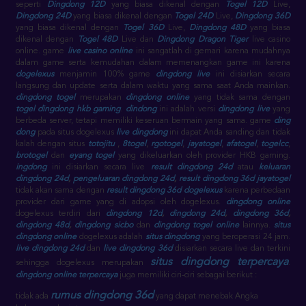
seperti
Dingdong 12D
yang biasa dikenal dengan
Togel 12D
Live,
Dingdong 24D
yang biasa dikenal dengan
Togel 24D
Live,
Dingdong 36D
yang biasa dikenal dengan
Togel 36D
Live,
Dingdong 48D
yang biasa
dikenal dengan
Togel 48D
Live dan
Dingdong Dragon Tiger
live casino
online. game
live casino online
ini sangatlah di gemari karena mudahnya
dalam game serta kemudahan dalam memenangkan game ini karena
dogelexus
menjamin 100% game
dingdong live
ini disiarkan secara
langsung dan update serta dalam waktu yang sama saat Anda mainkan.
dingdong togel
merupakan
dingdong online
yang tidak sama dengan
togel dingdong
hkb gaming
.
dindong
ini adalah versi
dingdong live
yang
berbeda server, tetapi memiliki keseruan bermain yang sama. game
ding
dong
pada situs dogelexus
live dingdong
ini dapat Anda sanding dan tidak
kalah dengan situs
totojitu
,
8togel
,
rgotogel
,
jayatogel
,
afatogel
,
togelcc
,
brotogel
dan
eyang togel
yang dikeluarkan oleh provider HKB gaming.
ingdong
ini disiarkan secara live
result dingdong 24d
atau
keluaran
dingdong 24d
,
pengeluaran dingdong 24d
,
result dingdong 36d jayatogel
tidak akan sama dengan
result dingdong 36d dogelexus
karena perbedaan
provider dari game yang di adopsi oleh dogelexus.
dingdong online
dogelexus terdiri dari
dingdong 12d
,
dingdong 24d
,
dingdong 36d
,
dingdong 48d
,
dingdong sicbo
dan
dingdong togel online
lainnya.
situs
dingdong online
dogelexus adalah
situs dingdong
yang beroperasi 24 jam.
live dingdong 24d
dan
live dingdong 36d
disiarkan secara live dan terkini
situs dingdong terpercaya
sehingga dogelexus merupakan
.
dingdong online terpercaya
juga memiliki ciri-ciri sebagai berikut :
rumus dingdong 36d
tidak ada
yang dapat menebak Angka