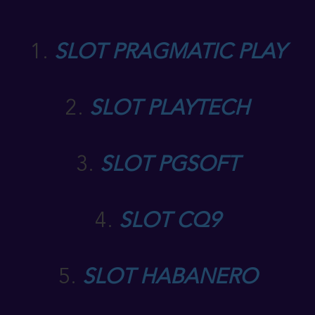
1.
SLOT PRAGMATIC PLAY
2.
SLOT PLAYTECH
3.
SLOT PGSOFT
4.
SLOT CQ9
5.
SLOT HABANERO