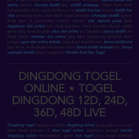
jam setiap harinya. Anda bisa melakukan konfirmasi
deposit pulsa slot
online
melalui
livechat slot88
atau
slot88 whatsapp
. Tetapi kami lebih
menyarankan Anda untuk konfirmasi via
slot88 livechat
, karena
slot88 live
chat
prosesnya tentu akan lebih cepat daripada
whatsapp slot88
karena
Anda akan di prioritaskan terlebih dahulu.
slot deposit pulsa
pada
dogelexus slot online
bisa Anda gunakan untuk bermain banyak sekali
game yang tersedia pada
situs slot online
ini. Dapatkan
bonus slot88
jika
Anda adalah
member slot online
yang baru bergabung bersama kami
sebagai
agen slot online terbaik
, maka kami memberikan
bonus slot88 slot
bagi Anda. Anda dapat melakukan claim
bonus slot88 terbesar
dan
bonus
cashback slot88
setiap minggunya
Prediksi Bola Dan Togel
.
DINGDONG TOGEL
ONLINE ⋆ TOGEL
DINGDONG 12D, 24D,
36D, 48D LIVE
Dingdong togel
dogelexus adalah
dingdong online
yang pada umumnya
dapat Anda temukan di
situs togel online
. dogelexus sebagai
bandar
dingdong online
menyediakan game
live togel
yang sangat terkenal