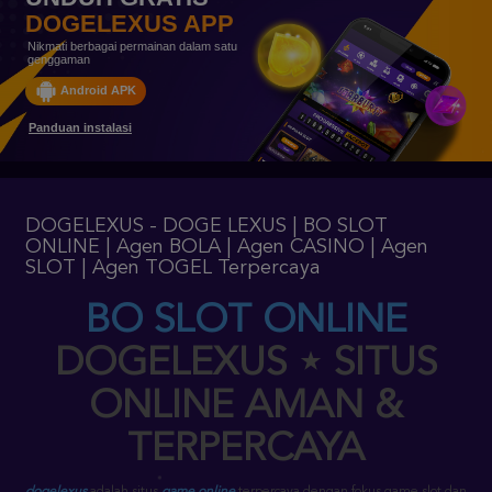
DOGELEXUS APP
Nikmati berbagai permainan dalam satu
genggaman
Android APK
Panduan instalasi
DOGELEXUS - DOGE LEXUS | BO SLOT
ONLINE | Agen BOLA | Agen CASINO | Agen
SLOT | Agen TOGEL Terpercaya
BO SLOT ONLINE
DOGELEXUS
⋆
SITUS
ONLINE AMAN &
TERPERCAYA