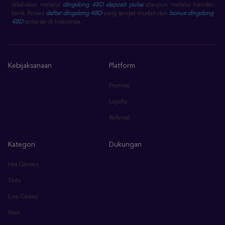
dilakukan melalui
dingdong 48D deposit pulsa
ataupun melalui transfer
bank. Proses
daftar dingdong 48D
yang sangat mudah dan
bonus dingdong
48D
terbesar di Indonesia.
Kebijaksanaan
Platform
Promosi
Loyalty
Referral
Kategori
Dukungan
Hot Games
Slots
Live Casino
Race