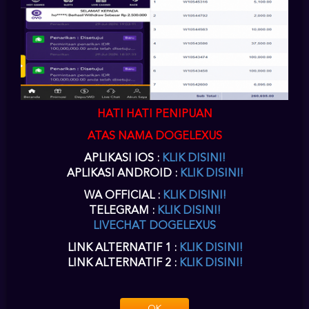
joker123
.
slot88 daftar
akun slot online
dengan proses yang cepat dapat
Anda terima sesaat setelah
daftar joker777
selesai Anda isikan datanya
dengan lengkap.
slot88 daftar
hanya membutuhkan waktu beberapa menit
untuk pengisian form
daftar joker888
disitus
joker 123
atau
slot88
sebagai
joker game
terpercaya.
slot88 online
,
joker888
,
joker123
,
jokergaming
,
joker1788
,
joker8868
,
joker777
,
joker688
sebagai alternatif
joker slot
pada
situs dogelexus
joker gaming
.
DOWNLOAD SLOT88 APK
HATI HATI PENIPUAN
SLOT SLOT88 LOGIN VERSI
ATAS NAMA DOGELEXUS
TERBARU
APLIKASI IOS :
KLIK DISINI!
APLIKASI ANDROID :
KLIK DISINI!
joker download
Setelah Anda melakukan
pendaftaran akun slot88
di
dogelexus, maka selanjutnya Anda dapat melakukan
download slot88
apk,
WA OFFICIAL :
KLIK DISINI!
aplikasi
slot88 apk
android dogelexus ini mendukung Anda dalam bermain
TELEGRAM :
KLIK DISINI!
melalui perangkat mobile smartphone Anda. Baik melalui PC atau mobile
LIVECHAT DOGELEXUS
dimana saja dan kapan saja dapat Anda mainkan semua game yang ada di
slot dogelexus ini.
slot88 download
dapat Anda
download aplikasi joker
LINK ALTERNATIF 1 :
KLIK DISINI!
123
melalui Android dan IOS.
slot88 download apk
bisa langsung diinstal
setelah Anda
download aplikasi slot88
nya.
download joker 123
lebih baik
LINK ALTERNATIF 2 :
KLIK DISINI!
segera Anda download setelah
daftar akun slot88
sehingga lebih
memudahkan Anda untuk
login slot88
.
download slot88
ini terletak pada
menu daftar
slot88 apk download
yang ada pada kanan menu utama pada
situs
dogelexus slot online
ini.
slot88 android download
untuk perangkat