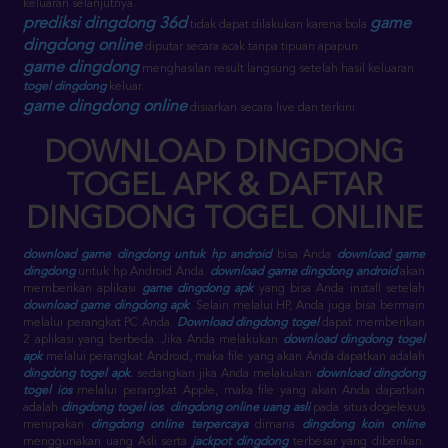
keluaran selanjutnya.
prediksi dingdong 36d
game
tidak dapat dilakukan karena bola
dingdong online
diputar secara acak tanpa tipuan apapun.
game dingdong
menghasilan result langsung setelah hasil keluaran
togel dingdong
keluar.
game dingdong online
disiarkan secara live dan terkini.
DOWNLOAD DINGDONG
TOGEL APK & DAFTAR
DINGDONG TOGEL ONLINE
download game dingdong untuk hp android
bisa Anda
download game
dingdong
untuk hp Android Anda.
download game dingdong android
akan
memberikan aplikasi
game dingdong apk
yang bisa Anda install setelah
download game dingdong apk
. Selain melalui HP, Anda juga bisa bermain
melalui perangkat PC Anda.
Download dingdong togel
dapat memberikan
2 aplikasi yang berbeda. Jika Anda melakukan
download dingdong togel
apk
melalui perangkat Android, maka file yang akan Anda dapatkan adalah
dingdong togel apk
. sedangkan jika Anda melakukan
download dingdong
togel ios
melalui perangkat Apple, maka file yang akan Anda dapatkan
adalah
dingdong togel ios
.
dingdong online uang asli
pada situs dogelexus
merupakan
dingdong online terpercaya
dimana
dingdong koin online
menggunakan uang Asli serta
jackpot dingdong
terbesar yang diberikan.