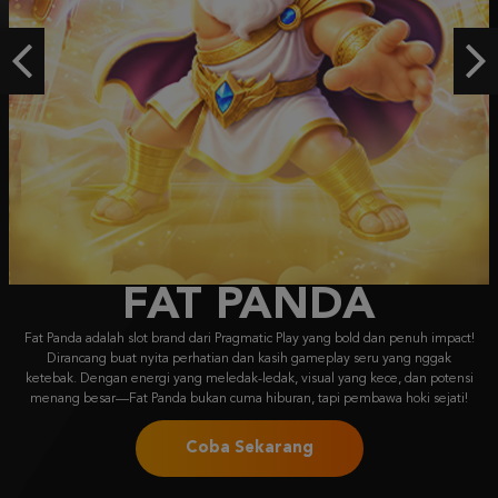
Gates of Olympus 1000
aps****5
IDR
4,167,500.00
Previous
Ne
Gates of Olympus 1000
aps****5
IDR
4,082,500.00
FAT PANDA
Fat Panda adalah slot brand dari Pragmatic Play yang bold dan penuh impact!
Dirancang buat nyita perhatian dan kasih gameplay seru yang nggak
ketebak. Dengan energi yang meledak-ledak, visual yang kece, dan potensi
menang besar—Fat Panda bukan cuma hiburan, tapi pembawa hoki sejati!
Coba Sekarang