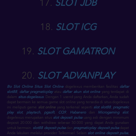
17.
SLOT JDB
18.
SLOT ICG
19.
SLOT GAMATRON
20.
SLOT ADVANPLAY
Bo Slot Online
Situs Slot Online
dogelexus memberikan fasilitas
daftar
slot88
,
daftar pragmaticplay
atau
daftar akun slot online
yang terdapat di
dalam
situs dogelexus
. Dengan 1 userid yang Anda daftarkan, Anda sudah
dapat bermain ke semua game slot online yang tersedia di situs dogelexus
ini meliputi game
slot online
yang terkenal seperti
slot slot88
,
pragmatic
play slot
,
playtech
,
pgsoft
,
CQ9
,
Habanero
dan
Microgaming slot
.
dogelexus merupakan situs
slot deposit pulsa
uang asli dengan minimum
deposit 20.000 dan withdraw sebesar 50.000 yang dapat Anda gunakan
untuk bermain.
slot88 deposit pulsa
dan
pragmaticplay deposit pulsa
dapat
Anda lakukan melalui provider Telkomsel. Selain
slot online deposit pulsa
,