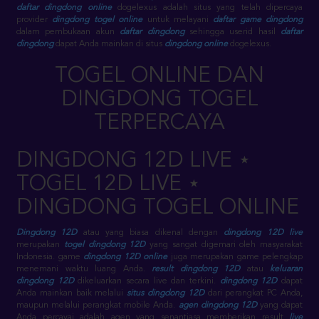
daftar dingdong online
dogelexus adalah situs yang telah dipercaya
provider
dingdong togel online
untuk melayani
daftar game dingdong
dalam pembukaan akun
daftar dingdong
sehingga userid hasil
daftar
dingdong
dapat Anda mainkan di situs
dingdong online
dogelexus.
TOGEL ONLINE DAN
DINGDONG TOGEL
TERPERCAYA
DINGDONG 12D LIVE ⋆
TOGEL 12D LIVE ⋆
DINGDONG TOGEL ONLINE
Dingdong 12D
atau yang biasa dikenal dengan
dingdong 12D live
merupakan
togel dingdong 12D
yang sangat digemari oleh masyarakat
Indonesia. game
dingdong 12D online
juga merupakan game pelengkap
menemani waktu luang Anda.
result dingdong 12D
atau
keluaran
dingdong 12D
dikeluarkan secara live dan terkini.
dingdong 12D
dapat
Anda mainkan baik melalui
situs dingdong 12D
dari perangkat PC Anda,
maupun melalui perangkat mobile Anda.
agen dingdong 12D
yang dapat
Anda percayai adalah agen yang senantiasa memberikan result
live