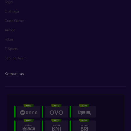
Togel
Olahraga
Crash Game
Arcade
Poker
E-Sports
Sabung Ayam
Komunitas