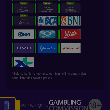
* Selama bank maintenance dan bank offline deposit dan
penarikan tidak dapat diproses