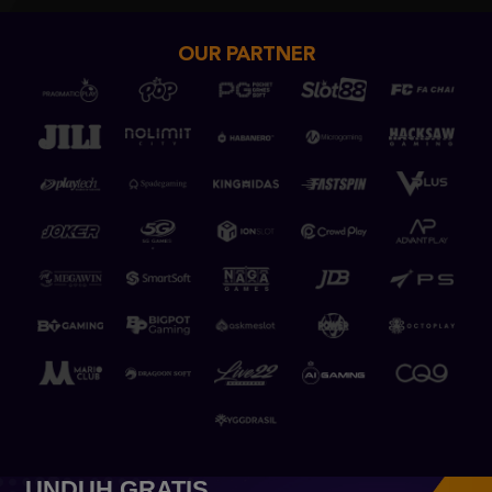
OUR PARTNER
UNDUH GRATIS