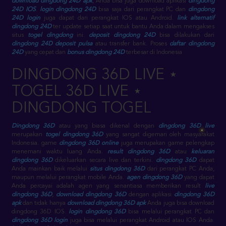
download dingdong 24D apk
, Anda bisa juga download aplikasi
dingdong
24D IOS
.
login dingdong 24D
bisa saja dari perangkat PC dan
dingdong
24D login
juga dapat dari perangkat IOS atau Android.
link alternatif
dingdong 24D
ter update setiap saat untuk bantu Anda dalam mengakses
situs
togel dingdong
ini.
deposit dingdong 24D
bisa dilakukan dari
dingdong 24D deposit pulsa
atau transfer bank. Proses
daftar dingdong
24D
yang cepat dan
bonus dingdong 24D
terbesar di Indonesia
DINGDONG 36D LIVE ⋆
TOGEL 36D LIVE ⋆
DINGDONG TOGEL
Dingdong 36D
atau yang biasa dikenal dengan
dingdong 36D live
merupakan
togel dingdong 36D
yang sangat digemari oleh masyarakat
Indonesia. game
dingdong 36D online
juga merupakan game pelengkap
menemani waktu luang Anda.
result dingdong 36D
atau
keluaran
dingdong 36D
dikeluarkan secara live dan terkini.
dingdong 36D
dapat
Anda mainkan baik melalui
situs dingdong 36D
dari perangkat PC Anda,
maupun melalui perangkat mobile Anda.
agen dingdong 36D
yang dapat
Anda percayai adalah agen yang senantiasa memberikan result
live
dingdong 36D
,
download dingdong 36D
dengan aplikasi
dingdong 36D
apk
dan tidak hanya
download dingdong 36D apk
Anda juga bisa download
dingdong 36D IOS.
login dingdong 36D
bisa melalui perangkat PC dan
dingdong 36D login
juga bisa melalui perangkat Android atau IOS Anda.