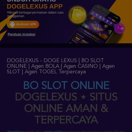
DOGELEXUS APP
Nikmati berbagai permainan dalam satu
genggaman
Android APK
Panduan instalasi
DOGELEXUS - DOGE LEXUS | BO SLOT
ONLINE | Agen BOLA | Agen CASINO | Agen
SLOT | Agen TOGEL Terpercaya
BO SLOT ONLINE
DOGELEXUS
⋆
SITUS
ONLINE AMAN &
TERPERCAYA