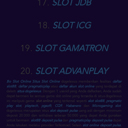
17.
SLOT JDB
18.
SLOT ICG
19.
SLOT GAMATRON
20.
SLOT ADVANPLAY
Bo Slot Online
Situs Slot Online
dogelexus memberikan fasilitas
daftar
slot88
,
daftar pragmaticplay
atau
daftar akun slot online
yang terdapat di
dalam
situs dogelexus
. Dengan 1 userid yang Anda daftarkan, Anda sudah
dapat bermain ke semua game slot online yang tersedia di situs dogelexus
ini meliputi game
slot online
yang terkenal seperti
slot slot88
,
pragmatic
play slot
,
playtech
,
pgsoft
,
CQ9
,
Habanero
dan
Microgaming slot
.
dogelexus merupakan situs
slot deposit pulsa
uang asli dengan minimum
deposit 20.000 dan withdraw sebesar 50.000 yang dapat Anda gunakan
untuk bermain.
slot88 deposit pulsa
dan
pragmaticplay deposit pulsa
dapat
Anda lakukan melalui provider Telkomsel. Selain
slot online deposit pulsa
,