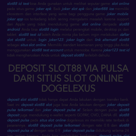
slot88 id test
bisa Anda gunakan untuk melihat seputar game
slot online
pada situs game
joker apk
. Baik
joker slot apk
dan
joker888 ios
memiliki
ekosistem dan interface yang sama bagi pengguna game
joker mobile
.
joker app
ios terkadang lebih sering mengalami masalah karena support
dari Apple yang tidak mendukung game
slot online
daripada
slot88
android
. Anda bisa
slot88 login
melalui perangkat mobile, desktop pc dan
tablet.
slot88 test id
boleh Anda minta jika belum ingin melakukan
daftar
slot slot88
untuk
login joker123
.
joker login
dari
link alternatif slot88
sebagai
situs slot online
. Memiliki standart keamanan yang tinggi jika Anda
menggunakan
slot88 test account
untuk mencoba. Karena
joker123 test id
tidak mengharuskan Anda untuk
deposit slot88
terlebih dahulu.
DEPOSIT SLOT88 VIA PULSA
DARI SITUS SLOT ONLINE
DOGELEXUS
deposit slot slot88
tidak hanya dapat Anda lakukan dengan transfer bank.
Saat ini
deposit slot88 slot
juga bisa Anda lakukan dengan
joker deposit
pulsa telkomsel
dan
joker deposit pulsa xl
. Selain dengan pulsa
slot88
deposit
juga mendukung e-wallet seperti GOPAY, OVO, DANA dll.
slot88
deposit pulsa
pada
situs slot online
dogelexus ini memiliki rate terbaik di
pasarannya.
slot88 deposit pulsa telkomsel
dengan rate 0.8 dan
slot88
deposit pulsa xl
dengan rate 0.9.
joker deposit pulsa
didukung selama 24